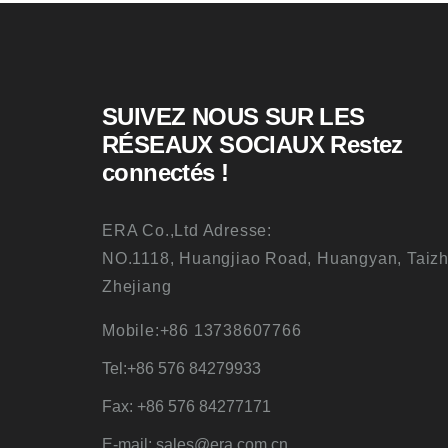
SUIVEZ NOUS SUR LES
RÉSEAUX SOCIAUX Restez
connectés !
ERA Co.,Ltd Adresse:
NO.1118, Huangjiao Road, Huangyan, Taizh
Zhejiang
Mobile:+86 13738607766
Tel:+86 576 84279933
Fax: +86 576 84277171
E-mail: sales@era.com.cn