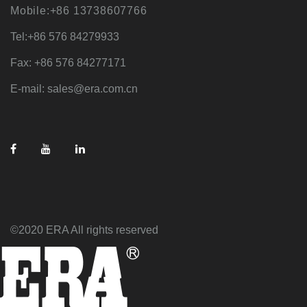
Mobile:+86 13738607766
Tel:+86 576 84279933
Fax: +86 576 84277171
E-mail: sales@era.com.cn
©2020 ERA All rights reserved